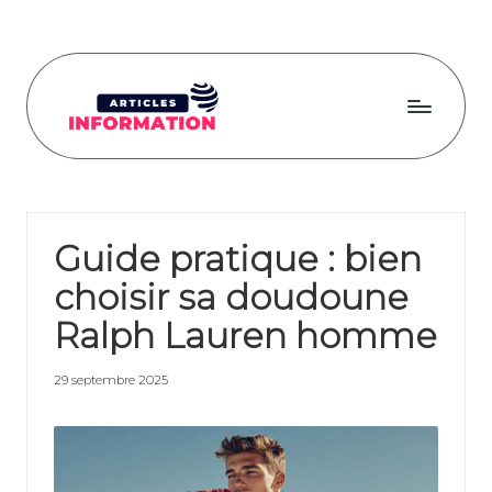
Skip
to
content
A
rti
cl
Guide pratique : bien
e
choisir sa doudoune
s
Ralph Lauren homme
in
fo
29 septembre 2025
r
m