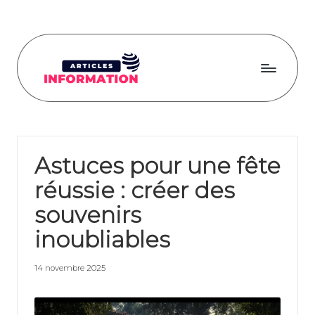
Skip
to
content
A
rti
cl
Astuces pour une fête
e
réussie : créer des
s
souvenirs
in
inoubliables
fo
r
14 novembre 2025
m